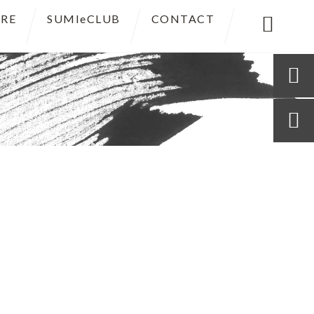
RE
SUMIeCLUB
CONTACT


