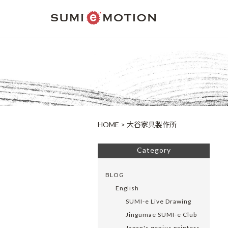
HOME
>
大谷家具製作所
Category
BLOG
English
SUMI-e Live Drawing
Jingumae SUMI-e Club
Japan's genius painters