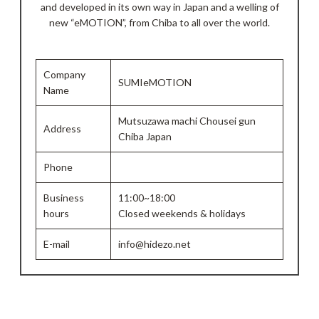
and developed in its own way in Japan and a welling of
new “eMOTION”, from Chiba to all over the world.
Company
SUMIeMOTION
Name
Mutsuzawa machi Chousei gun
Address
Chiba Japan
Phone
Business
11:00~18:00
hours
Closed weekends & holidays
E-mail
info@hidezo.net