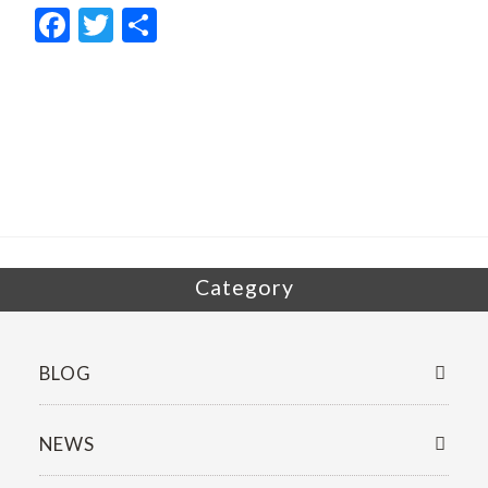
F
T
共
ac
w
有
e
itt
b
er
o
o
k
Category
BLOG
NEWS