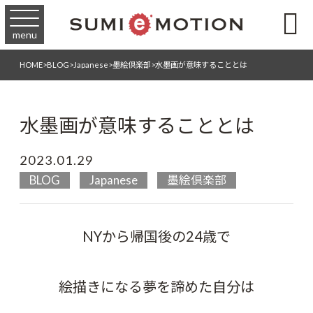

menu
HOME
>
BLOG
>
Japanese
>
墨絵倶楽部
>
水墨画が意味することとは
水墨画が意味することとは
2023.01.29
BLOG
Japanese
墨絵倶楽部
NYから帰国後の24歳で
絵描きになる夢を諦めた自分は