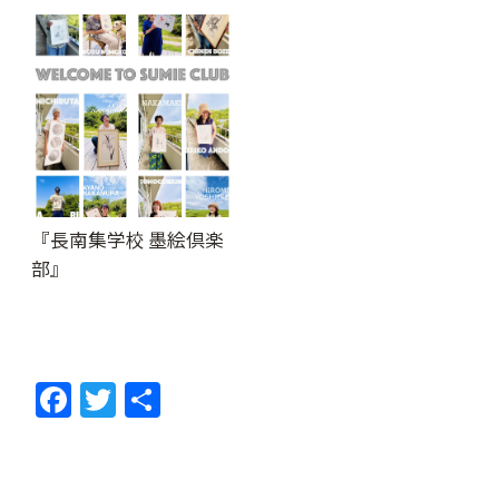
『長南集学校 墨絵倶楽
部』
F
T
共
ac
w
有
e
itt