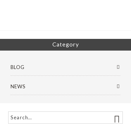
b
er
o
o
k
Category
BLOG
NEWS