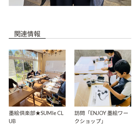
関連情報
墨絵倶楽部★SUMIe CL
訪問「ENJOY 墨絵ワー
UB
クショップ」